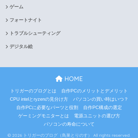
ゲーム
フォートナイト
トラブルシューティング
デジタル絵
HOME
トリガーのブログとは
自作PCのメリットとデメリット
CPU intelとryzenの見分け方
パソコンの買い時はいつ？
自作PCに必要なパーツと役割
自作PC構成の選定
ゲーミングモニターとは
電源ユニットの選び方
パソコンの寿命について
© 2026 トリガーのブログ（鳥巣とりのす） All rights reserved.