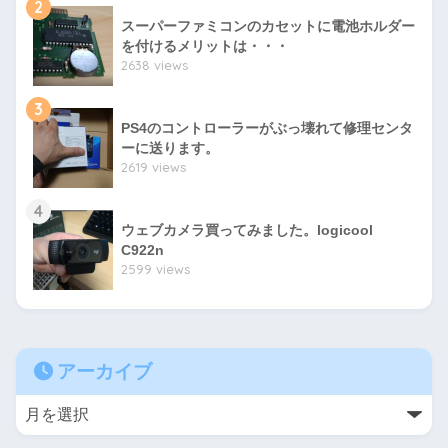
2
スーパーファミコンのカセットに電池ホルダー
を付けるメリットは・・・
2638 views
3
PS4のコントローラーがぶっ壊れて修理センタ
ーに送ります。
2619 views
4
ウェブカメラ買ってみました。logicool
C922n
2599 views
アーカイブ