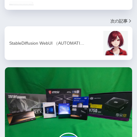
次の記事
StableDiffusion WebUI （AUTOMATI…