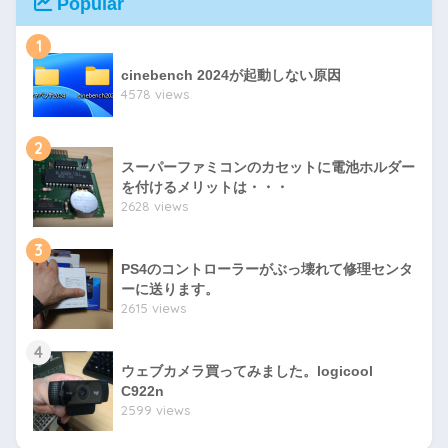
Popular
1
cinebench 2024が起動しない原因
4578 views
2
スーパーファミコンのカセットに電池ホルダー
を付けるメリットは・・・
2628 views
3
PS4のコントローラーがぶっ壊れて修理センタ
ーに送ります。
2615 views
4
ウェブカメラ買ってみました。logicool
C922n
2599 views